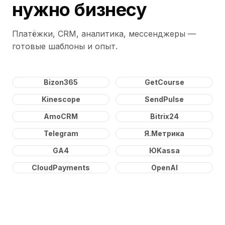
нужно бизнесу
Платёжки, CRM, аналитика, мессенджеры —
готовые шаблоны и опыт.
Bizon365
GetCourse
Kinescope
SendPulse
AmoCRM
Bitrix24
Telegram
Я.Метрика
GA4
ЮKassa
CloudPayments
OpenAI