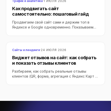
Трафик и аналитика
·
1 ИЮЛЯ 2026
Как продвигать сайт
самостоятельно: пошаговый гайд
Продвигаем свой сайт сами и держим топ в
Яндексе и Google одновременно. Показываем
реальный процесс из 5 шагов: семантика,
кластеры, техоптимизация, контент,
поведенческие — с временем, бюджетом и тем,
когда честнее отдать профи.
Сайты и лендинги
·
24 ИЮЛЯ 2026
Виджет отзывов на сайт: как собрать
и показать отзывы клиентов
Разбираем, как собрать реальные отзывы
клиентов (QR, форма, агрегация с Яндекс Карт и
2ГИС) и показать их на сайте через виджет:
форматы, работа с негативом, закон о фейках и
тарифы MyReviews.