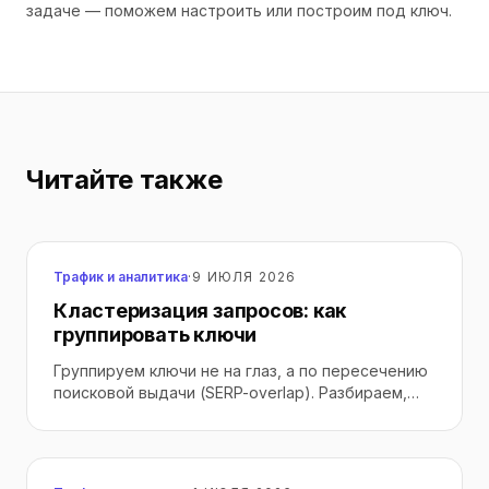
задаче — поможем настроить или построим под ключ.
Читайте также
Трафик и аналитика
·
9 ИЮЛЯ 2026
Кластеризация запросов: как
группировать ключи
Группируем ключи не на глаз, а по пересечению
поисковой выдачи (SERP-overlap). Разбираем,
какой брать порог, почему ручная группировка
каннибализирует страницы и где склейка
интентов крадёт коммерческий трафик.