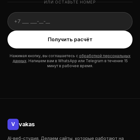
ИЛИ ОСТАВЬТЕ НОМЕР
Website (не заполнять):
Получить расчёт
Нажимая кнопку, вы соглашаетесь с
обработкой персональных
данных
. Напишем вам в WhatsApp или Telegram в течение 15
минут в рабочее время.
Подвал
vakas
V
AI-веб-студия. Делаем сайты, которые работают на