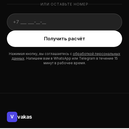
ИЛИ ОСТАВЬТЕ НОМЕР
Website (не заполнять):
Получить расчёт
Нажимая кнопку, вы соглашаетесь с
обработкой персональных
данных
. Напишем вам в WhatsApp или Telegram в течение 15
минут в рабочее время.
Подвал
vakas
V