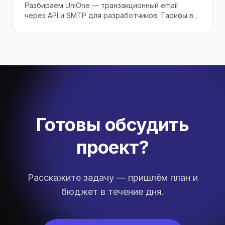
Разбираем UniOne — транзакционный email
через API и SMTP для разработчиков. Тарифы в ₽
и $, доставляемость, SDK, чем отличается от
«маркетингового» Unisender, реальные минусы
из отзывов и кому он реально подходит.
Готовы обсудить
проект?
Расскажите задачу — пришлём план и
бюджет в течение дня.