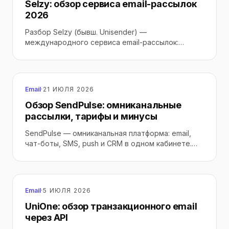
Selzy: обзор сервиса email-рассылок
2026
Разбор Selzy (бывш. Unisender) —
международного сервиса email-рассылок:
тарифы в долларах, бесплатный план, функции,
AI, минусы из отзывов и важный нюанс — это
кипрский сервис с инфраструктурой за рубежом.
Кому подойдёт, а кому нет.
Email
·
21 ИЮЛЯ 2026
Обзор SendPulse: омниканальные
рассылки, тарифы и минусы
SendPulse — омниканальная платформа: email,
чат-боты, SMS, push и CRM в одном кабинете.
Разбираем тарифы и Free, каналы и автоворонки,
интеграции, доступ из России (для РФ
регистрация закрыта с 2022) и минусы из
отзывов — и кому сервис реально подходит.
Email
·
5 ИЮЛЯ 2026
UniOne: обзор транзакционного email
через API